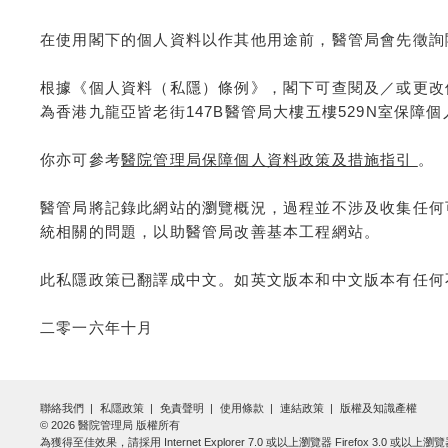
在使用閣下的個人資料以作其他用途前，醫管局會先徵詢
根據《個人資料（私隱）條例》，閣下可查閱及／或更改
為香港九龍亞皆老街147B醫管局大樓五樓529N室保障
你亦可參考
醫院管理局保障個人資料政策及措施指引
。
醫管局將記錄此網站的瀏覽概況，過程並不涉及收集任何
統相關的問題，以助醫管局改善基本工程網站。
此私隱政策已翻譯成中文。如英文版本和中文版本有任何
二零一六年十月
聯絡我們
私隱政策
免責聲明
使用條款
連結政策
版權及知識產權
© 2026 醫院管理局 版權所有
為獲得至佳效果，請採用 Internet Explorer 7.0 或以上瀏覽器 Firefox 3.0 或以上瀏