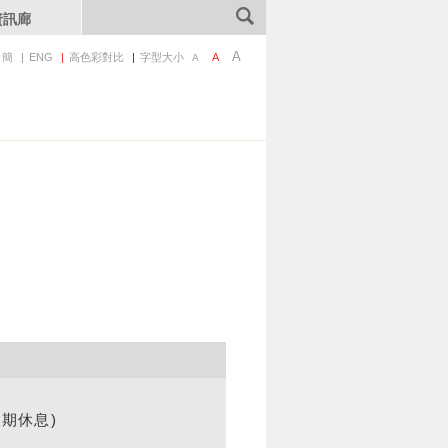
資訊廊
A
簡
ENG
高色彩對比
字型大小
A
A
期休息)