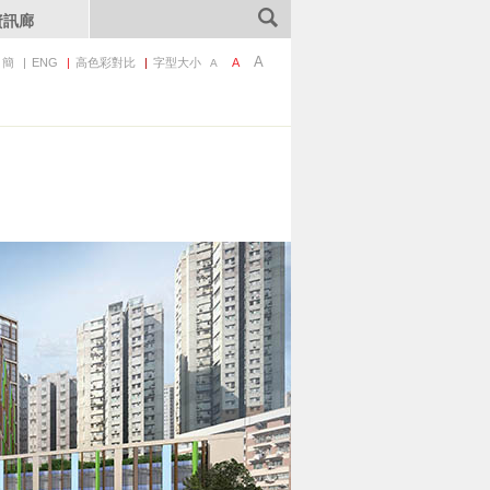
資訊廊
A
簡
ENG
高色彩對比
字型大小
A
A