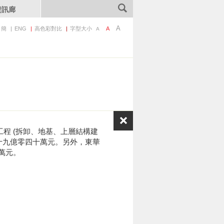
資訊廊
A
簡
ENG
高色彩對比
字型大小
A
A
工程 (拆卸、地基、上層結構建
十九億零四十萬元。另外，東華
萬元。