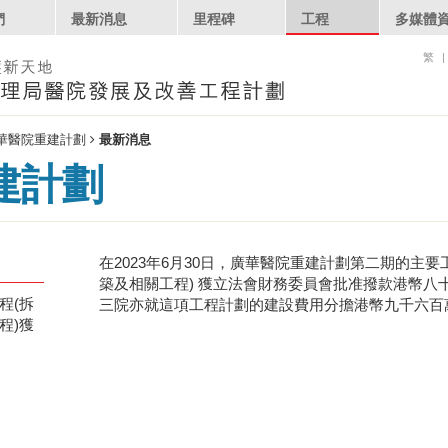
們
最新消息
里程碑
工程
多媒體
繁
華醫院重建計劃
最新消息
建計劃
在2023年6月30日，廣華醫院重建計劃第二期的主要
築及相關工程) 獲立法會財務委員會批准撥款港幣八
程(拆
三院亦就這項工程計劃的建設費用分擔港幣九千六百
程)獲