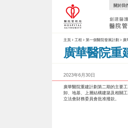
關於我
主頁
工程
第一個醫院發展計劃
廣
廣華醫院重
工程介紹
2023年6月30日
項目摘要
廣華醫院重建計劃第二期的主要工
最新消息
卸、地基、上層結構建築及相關工
里程碑
立法會財務委員會批准撥款。
特色介紹
工地平面圖
多媒體中心